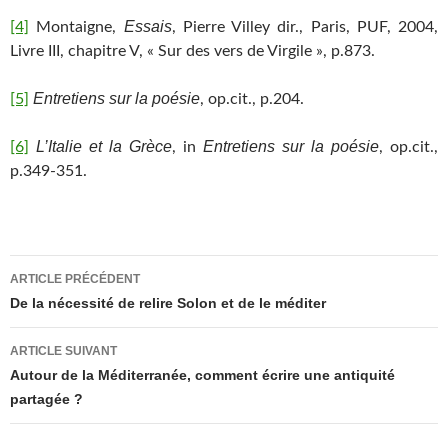
Essais
[4]
Montaigne,
, Pierre Villey dir., Paris, PUF, 2004,
Livre III, chapitre V, « Sur des vers de Virgile », p.873.
Entretiens sur la poésie
[5]
, op.cit., p.204.
L’Italie et la Grèce
Entretiens sur la poésie
[6]
, in
, op.cit.,
p.349-351.
Navigation
ARTICLE PRÉCÉDENT
des
De la nécessité de relire Solon et de le méditer
articles
ARTICLE SUIVANT
Autour de la Méditerranée, comment écrire une antiquité
partagée ?