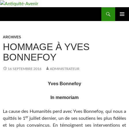
Aller
au
Recherche
Antiquité-Avenir
contenu
MENU
PRINCI
ARCHIVES
HOMMAGE À YVES
BONNEFOY
16 SEPTEMBRE 2016
ADMINISTRATEUR
Yves Bonnefoy
In memoriam
La cause des Humanités perd avec Yves Bonnefoy, qui nous a
er
quittés le 1
juillet dernier, un de ses soutiens les plus fidèles
et les plus convaincus. En témoignent ses interventions et