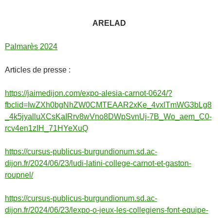
ARELAD
Palmarès 2024
Articles de presse :
https://jaimedijon.com/expo-alesia-carnot-0624/?
fbclid=IwZXh0bgNhZW0CMTEAAR2xKe_4vxlTmWG3bLg8
_4k5jyalluXCsKaIRrv8wVno8DWpSvnUj-7B_Wo_aem_C0-
rcv4en1zIH_71HYeXuQ
https://cursus-publicus-burgundionum.sd.ac-
dijon.fr/2024/06/23/ludi-latini-college-carnot-et-gaston-
roupnel/
https://cursus-publicus-burgundionum.sd.ac-
dijon.fr/2024/06/23/lexpo-o-jeux-les-collegiens-font-equipe-