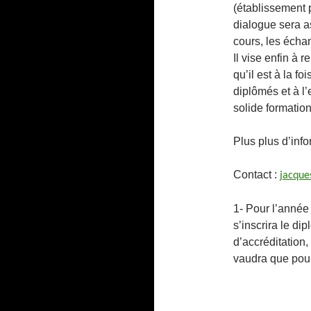
(établissement 
dialogue sera a
cours, les écha
Il vise enfin à 
qu’il est à la f
diplômés et à l’
solide formatio
Plus plus d’info
Contact :
jacque
1- Pour l’année
s’inscrira le d
d’accréditation, 
vaudra que pour