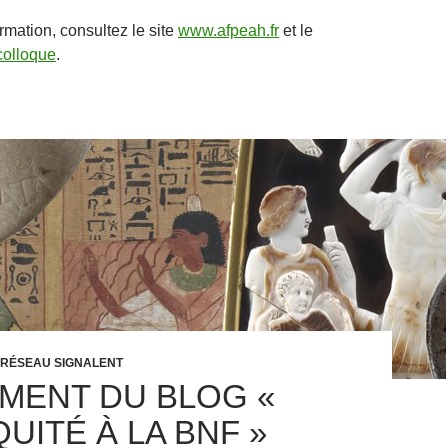
rmation, consultez le site
www.afpeah.fr
et le
olloque
.
 RÉSEAU SIGNALENT
MENT DU BLOG «
QUITÉ À LA BNF »