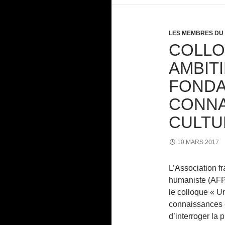
LES MEMBRES DU
COLLO
AMBIT
FONDA
CONNA
CULTU
10 MARS 2017
L’Association f
humaniste (AFP
le colloque « 
connaissances et
d’interroger la 