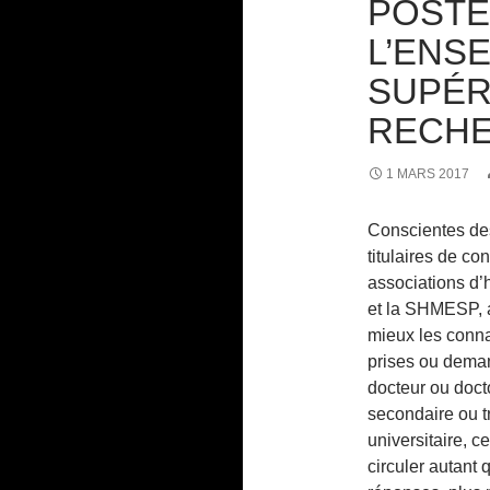
POSTE
L’ENS
SUPÉR
RECH
1 MARS 2017
Conscientes des
titulaires de co
associations d’
et la SHMESP, 
mieux les connaî
prises ou deman
docteur ou doct
secondaire ou tr
universitaire, c
circuler autant