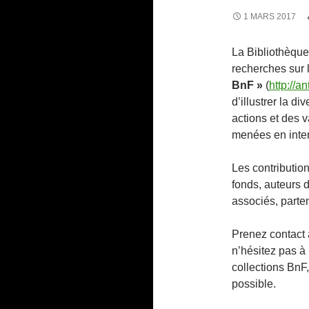
1 MARS 2017
La Bibliothèque
recherches sur 
BnF »
(
http://a
d’illustrer la d
actions et des v
menées en inter
Les contributio
fonds, auteurs 
associés, parte
Prenez contact 
n’hésitez pas à
collections BnF
possible.