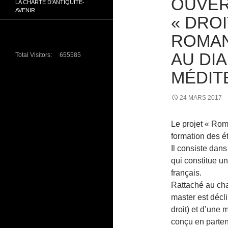
OUVER
LA CHARTE D’ANTIQUITÉ-
AVENIR
« DROI
ROMANI
AU DI
Total Visitors:
655585
MÉDIT
24 MARS 2017
Le projet « Roma
formation des ét
Il consiste dans
qui constitue un
français.
Rattaché au cha
master est décli
droit) et d’une 
conçu en partena