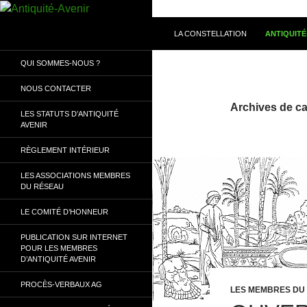
Aller
au
Recherche
Antiquité-Avenir
LA CONSTELLATION
ANTIQUITÉ
contenu
Le site d'Antiquité-Avenir. Réseau
QUI SOMMES-NOUS ?
des associations liées à l'Antiquité
NOUS CONTACTER
Archives de ca
LES STATUTS D’ANTIQUITÉ
AVENIR
RÈGLEMENT INTÉRIEUR
LES ASSOCIATIONS MEMBRES
DU RÉSEAU
LE COMITÉ D’HONNEUR
PUBLICATION SUR INTERNET
POUR LES MEMBRES
D’ANTIQUITÉ AVENIR
PROCÈS-VERBAUX AG
LES MEMBRES DU